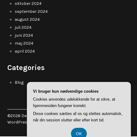
oktober 2024
september 2024
august 2024
juli 2024
juni 2024
maj 2024
april 2024
Categories
Blog
Vi bruger kun nødvendige cookies
Cookies anvendes udelukkende for at sikre, at
hjemmesiden fungerer korrekt.
Disse cookies sættes af os og slettes automatisk,
©2026 Dekomydear.dk
| WordPress Theme by
Superb
når din session slutter eller efter kort tid.
WordPress Themes
OK