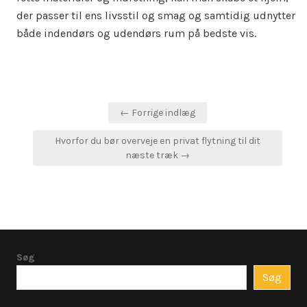
der passer til ens livsstil og smag og samtidig udnytter
både indendørs og udendørs rum på bedste vis.
Indlægsnavigation
← Forrige indlæg
Hvorfor du bør overveje en privat flytning til dit
næste træk →
Søg
Søg