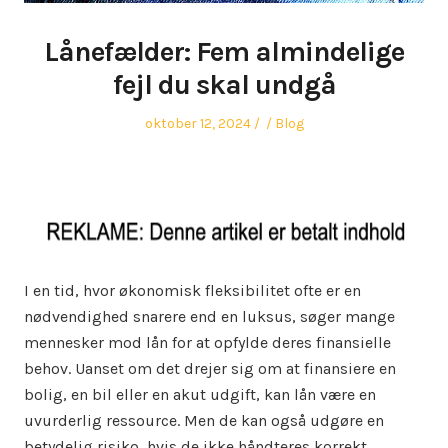
Lånefælder: Fem almindelige
fejl du skal undgå
Posted
Author
Posted
oktober 12, 2024
Blog
on
in
I en tid, hvor økonomisk fleksibilitet ofte er en
nødvendighed snarere end en luksus, søger mange
mennesker mod lån for at opfylde deres finansielle
behov. Uanset om det drejer sig om at finansiere en
bolig, en bil eller en akut udgift, kan lån være en
uvurderlig ressource. Men de kan også udgøre en
betydelig risiko, hvis de ikke håndteres korrekt.