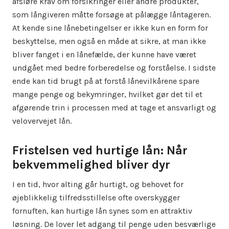
afsløre krav om forsikringer eller andre produkter,
som långiveren måtte forsøge at pålægge låntageren.
At kende sine lånebetingelser er ikke kun en form for
beskyttelse, men også en måde at sikre, at man ikke
bliver fanget i en lånefælde, der kunne have været
undgået med bedre forberedelse og forståelse. I sidste
ende kan tid brugt på at forstå lånevilkårene spare
mange penge og bekymringer, hvilket gør det til et
afgørende trin i processen med at tage et ansvarligt og
velovervejet lån.
Fristelsen ved hurtige lån: Når
bekvemmelighed bliver dyr
I en tid, hvor alting går hurtigt, og behovet for
øjeblikkelig tilfredsstillelse ofte overskygger
fornuften, kan hurtige lån synes som en attraktiv
løsning. De lover let adgang til penge uden besværlige