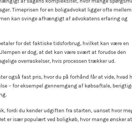
 afhængigt af sagens kompleksitet, hvor mange spørgsm
tager. Timeprisen for en boligadvokat ligger ofte mellem
, men kan svinge afhængigt af advokatens erfaring og
betaler for det faktiske tidsforbrug, hvilket kan være en
. Ulempen er dog, at det kan være svært at forudse den
agelige overraskelser, hvis processen trækker ud.
r også fast pris, hvor du på forhånd får at vide, hvad 
delse – for eksempel gennemgang af købsaftale, berigtig
ng.
lik, fordi du kender udgiften fra starten, uanset hvor me
Det er især populært ved boligkøb, hvor mange ønsker a