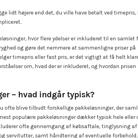
ge lidt højere end det, du ville have betalt ved timepris,
pliceret.
øsninger, hvor flere ydelser er inkluderet til en samlet 
e tryghed og gøre det nemmere at sammenligne priser på
r timepris eller fast pris, er det vigtigt at få helt klar
orståelser om, hvad der er inkluderet, og hvordan prisen
er – hvad indgår typisk?
u ofte blive tilbudt forskellige pakkeløsninger, der saml
e mest populære pakkeløsninger dækker typisk hele eller 
nkluderer ofte gennemgang af købsaftale, tinglysning af
g servitutter, samt håndtering af eventuelle forbehold.