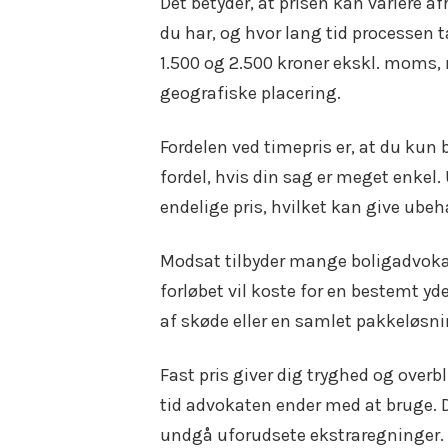
Det betyder, at prisen kan variere
du har, og hvor lang tid processen 
1.500 og 2.500 kroner ekskl. moms
geografiske placering.
Fordelen ved timepris er, at du kun 
fordel, hvis din sag er meget enkel
endelige pris, hvilket kan give ubeh
Modsat tilbyder mange boligadvokate
forløbet vil koste for en bestemt y
af skøde eller en samlet pakkeløsni
Fast pris giver dig tryghed og overb
tid advokaten ender med at bruge. 
undgå uforudsete ekstraregninger.