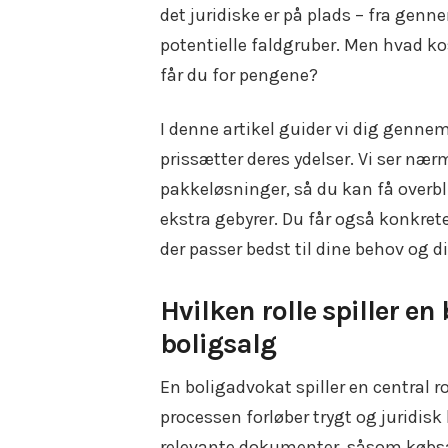
det juridiske er på plads – fra gen
potentielle faldgruber. Men hvad ko
får du for pengene?
I denne artikel guider vi dig genne
prissætter deres ydelser. Vi ser nær
pakkeløsninger, så du kan få overbl
ekstra gebyrer. Du får også konkret
der passer bedst til dine behov og d
Hvilken rolle spiller e
boligsalg
En boligadvokat spiller en central ro
processen forløber trygt og juridis
relevante dokumenter, såsom købsafta