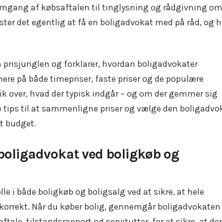
nemgang af købsaftalen til tinglysning og rådgivning o
ster det egentlig at få en boligadvokat med på råd, og 
m prisjunglen og forklarer, hvordan boligadvokater
mere på både timepriser, faste priser og de populære
ik over, hvad der typisk indgår – og om der gemmer sig
e tips til at sammenligne priser og vælge den boligadvo
it budget.
n boligadvokat ved boligkøb og
lle i både boligkøb og boligsalg ved at sikre, at hele
k korrekt. Når du køber bolig, gennemgår boligadvokaten 
le, tilstandsrapport og servitutter, for at sikre, at der