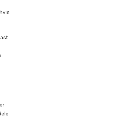
 hvis
fast
e
er
dele