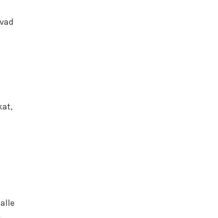
m
hvad
kat,
alle