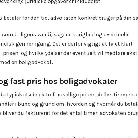
nødvendige juridiske opgaver er inkluderet.
u betaler for den tid, advokaten konkret bruger på din s
er som boligens værdi, sagens varighed og eventuelle
uridisk gennemgang. Det er derfor vigtigt at få et klart
 i prisen, og hvilke ydelser der eventuelt vil medføre ekst
 med en boligadvokat.
og fast pris hos boligadvokater
du typisk støde på to forskellige prismodeller: timepris 
handler i bund og grund om, hvordan og hvornår du betal
 bliver du faktureret for det antal timer, advokaten bru