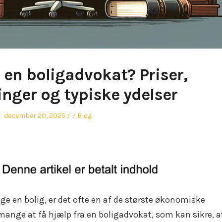
 en boligadvokat? Priser,
nger og typiske ydelser
Posted
Author
Posted
december 20, 2025
Blog
on
in
ælge en bolig, er det ofte en af de største økonomiske
r mange at få hjælp fra en boligadvokat, som kan sikre, at