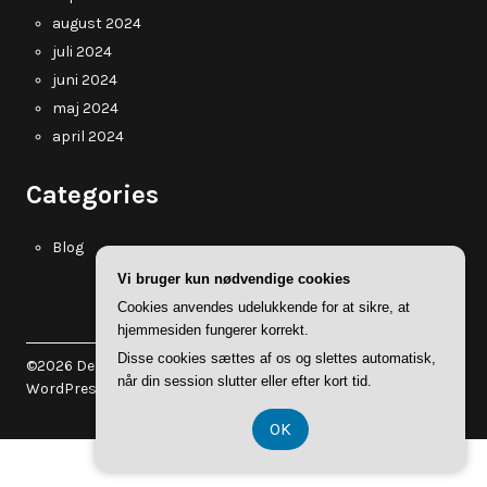
august 2024
juli 2024
juni 2024
maj 2024
april 2024
Categories
Blog
Vi bruger kun nødvendige cookies
Cookies anvendes udelukkende for at sikre, at
hjemmesiden fungerer korrekt.
Disse cookies sættes af os og slettes automatisk,
©2026 Dekomydear.dk
| WordPress Theme by
Superb
når din session slutter eller efter kort tid.
WordPress Themes
OK
Registreringsnummer 374 077 39